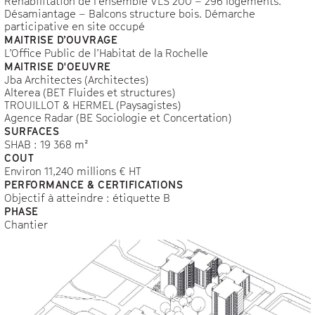
Réhabilitation de l’ensemble VLS 200 – 296 logements.
Désamiantage – Balcons structure bois. Démarche
participative en site occupé
MAITRISE D’OUVRAGE
L’Office Public de l’Habitat de la Rochelle
MAITRISE D'OEUVRE
Jba Architectes (Architectes)
Alterea (BET Fluides et structures)
TROUILLOT & HERMEL (Paysagistes)
Agence Radar (BE Sociologie et Concertation)
SURFACES
SHAB : 19 368 m²
COUT
Environ 11,240 millions € HT
PERFORMANCE & CERTIFICATIONS
Objectif à atteindre : étiquette B
PHASE
Chantier