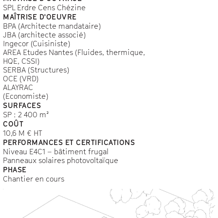
SPL Erdre Cens Chézine
MAÎTRISE D'OEUVRE
BPA (Architecte mandataire)
JBA (architecte associé)
Ingecor (Cuisiniste)
AREA Etudes Nantes (Fluides, thermique,
HQE, CSSI)
SERBA (Structures)
OCE (VRD)
ALAYRAC
(Economiste)
SURFACES
SP : 2 400 m²
COÛT
10,6 M € HT
PERFORMANCES ET CERTIFICATIONS
Niveau E4C1 – bâtiment frugal
Panneaux solaires photovoltaïque
PHASE
Chantier en cours