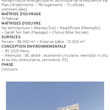
Réhabilitation énergétique et technique de la Résidence Val
Plan (14 bâtiments – 745 logements – 11 cellules
commerciales)
MAÎTRISE D’OUVRAGE
13 Habitat
MAÎTRISES D’OEUVRE
Nsl Architecture + Alterea (Tce) + Readificare (Réemploi)
+ Sarah Ten Dam (Paysage) + Chorus (Moe Sociale)
SURFACES
Terrain : 98 000 m² + Emprise bâtie : 12 000 m²
CONCEPTION ENVIRONNEMENTALE
– RE 2020 Réno
– Réemploi : BE dédié : économie circulaire, réemploi in situ
et ex situ (menuiserie, serrurerie, ITE)
PHASE
Concours