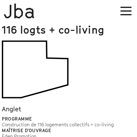
116 logts + co-living
Anglet
PROGRAMME
Construction de 116 logements collectifs + co-living
MAÎTRISE D’OUVRAGE
Eden Promotion